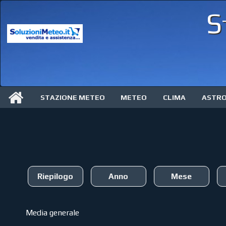
S
STAZIONE METEO
METEO
CLIMA
ASTR
Riepilogo
Anno
Mese
Media generale