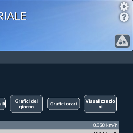
iale
Grafici del
Visualizzazio
ili
Grafici orari
giorno
ni
8.358 km/h