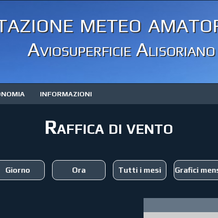
tazione meteo amator
Aviosuperficie Alisoriano
ONOMIA
INFORMAZIONI
Raffica di vento
Giorno
Ora
Tutti i mesi
Grafici mens