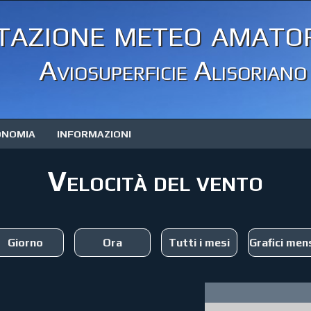
tazione meteo amator
Aviosuperficie Alisoriano
ONOMIA
INFORMAZIONI
Velocità del vento
Giorno
Ora
Tutti i mesi
Grafici mens