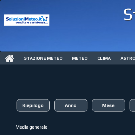
S
STAZIONE METEO
METEO
CLIMA
ASTR
Riepilogo
Anno
Mese
Media generale