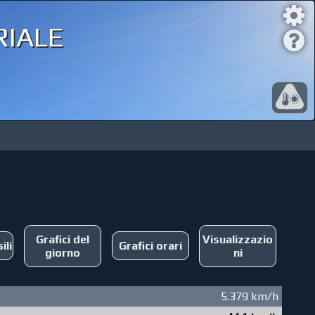
iale
Grafici del
Visualizzazio
ili
Grafici orari
giorno
ni
5.379 km/h