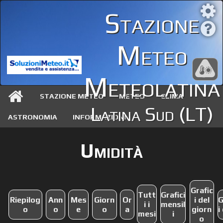
Stazione
Meteo
Meteolatina
STAZIONE METEO
METEO
CLIMA
Latina Sud (LT)
ASTRONOMIA
INFORMAZIONI
Umidità
Grafic
Tutt
Grafici
Riepilog
Ann
Mes
Giorn
Or
i del
G
i i
mensil
o
o
e
o
a
giorn
i
mesi
i
o