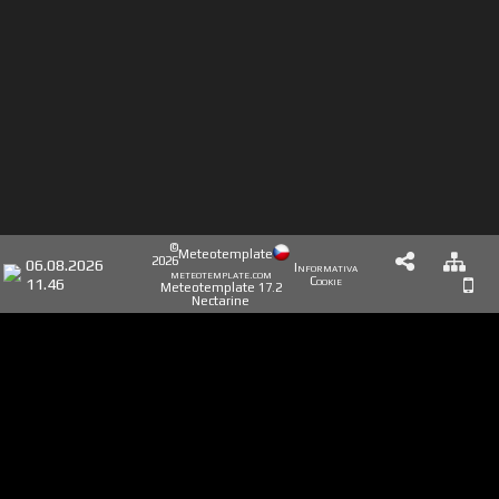
©
Meteotemplate
2026
06.08.2026
Informativa
meteotemplate.com
11.46
Cookie
Meteotemplate 17.2
Nectarine