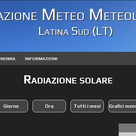
azione Meteo Meteol
Latina Sud (LT)
ONOMIA
INFORMAZIONI
Radiazione solare
Giorno
Ora
Tutti i mesi
Grafici mens