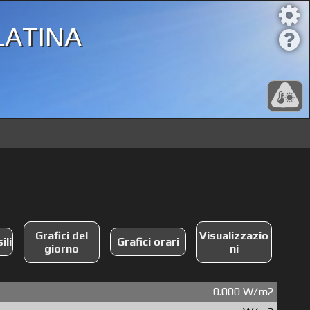
atina
Grafici del
Visualizzazio
ili
Grafici orari
giorno
ni
0.000 W/m2