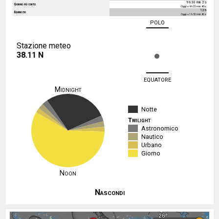
9 h 30 min 2 s
Giorno più corto
Oggi: + 4 h 22 min 40 s
12 h
Equinozio
Oggi: + 1 h 52 min 42 s
polo
Stazione meteo
38.11 N
equatore
Midnight
Notte
Twilight
Astronomico
Nautico
Urbano
Giorno
Noon
Nascondi