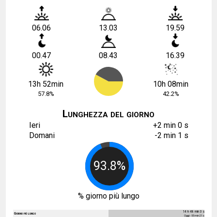
06.06
13.03
19.59
00.47
08.43
16.39
13h 52min
10h 08min
57.8%
42.2%
Lunghezza del giorno
Ieri
+2 min 0 s
Domani
-2 min 1 s
93.8%
% giorno più lungo
14 h 48 min 3 s
Giorno più lungo
Oggi: - 55 min 21 s