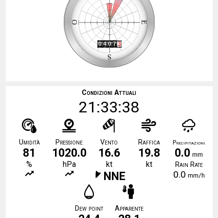
Condizioni Attuali
21:33:38
Umidità
Pressione
Vento
Raffica
Precipitazioni
81
1020.0
16.6
19.8
0.0
mm
%
hPa
kt
kt
Rain Rate
0.0
NNE
mm/h
Dew point
Apparente