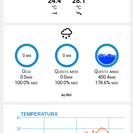
24.4
28.1
°C
°C
0 mm
0 mm
0 mm
0 mm
400.4 mm
400.4 mm
Oggi
Questo mese
Questo anno
0.0mm
0.0mm
400.4mm
100.0% med
100.0% med
176.6% med
altro
TEMPERATURA
32
30