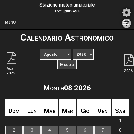
Stazione meteo amatoriale
Free Spirits ASD
MENU
Calendario Astronomico
Agosto
2026
2026
Month08 2026
Dom
Lun
Mar
Mer
Gio
Ven
Sab
1
2
3
4
5
6
7
8