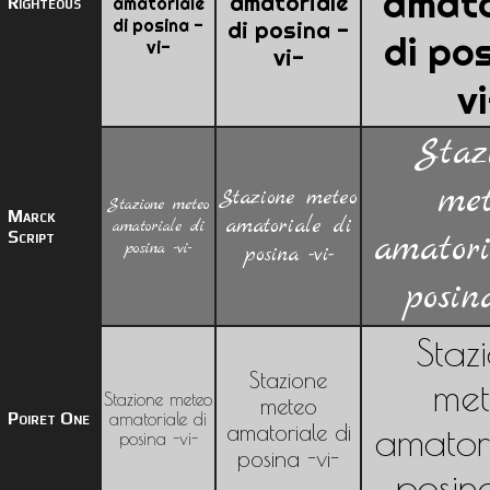
amato
amatoriale
Righteous
amatoriale
di posina -
di posina -
di po
vi-
vi-
vi
Staz
met
Stazione meteo
Stazione meteo
Marck
amatoriale di
amatoriale di
Script
amatori
posina -vi-
posina -vi-
posina
Staz
Stazione
me
Stazione meteo
meteo
Poiret One
amatoriale di
amatoriale di
amatori
posina -vi-
posina -vi-
posina