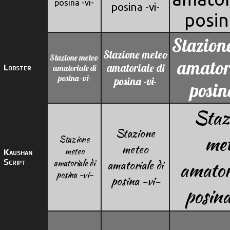
posina -vi-
posina -vi-
posina
Stazion
Stazione meteo
Stazione meteo
amatori
amatoriale di
Lobster
amatoriale di
posina -vi-
posina -vi-
posina
Staz
Stazione
me
Stazione
meteo
meteo
Kaushan
Script
amatoriale di
amatoriale di
amatori
posina -vi-
posina -vi-
posina