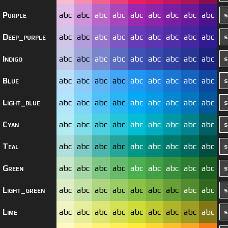
Purple
abc
abc
abc
abc
abc
abc
abc
abc
abc
Deep_purple
abc
abc
abc
abc
abc
abc
abc
abc
abc
Indigo
abc
abc
abc
abc
abc
abc
abc
abc
abc
Blue
abc
abc
abc
abc
abc
abc
abc
abc
abc
Light_blue
abc
abc
abc
abc
abc
abc
abc
abc
abc
Cyan
abc
abc
abc
abc
abc
abc
abc
abc
abc
Teal
abc
abc
abc
abc
abc
abc
abc
abc
abc
Green
abc
abc
abc
abc
abc
abc
abc
abc
abc
Light_green
abc
abc
abc
abc
abc
abc
abc
abc
abc
Lime
abc
abc
abc
abc
abc
abc
abc
abc
abc