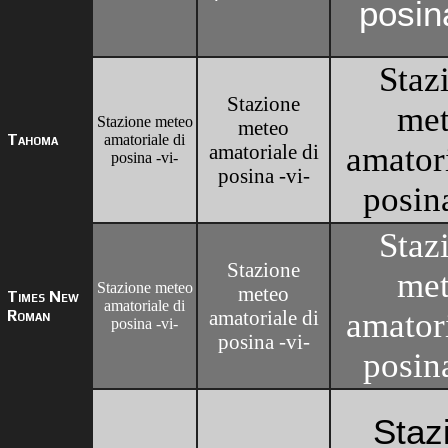
posina
Staz
Stazione
me
Stazione meteo
meteo
Tahoma
amatoriale di
amatoriale di
amatori
posina -vi-
posina -vi-
posina
Staz
Stazione
me
Stazione meteo
meteo
Times New
amatoriale di
Roman
amatoriale di
amatori
posina -vi-
posina -vi-
posina
Staz