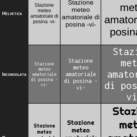
Stazione
me
Stazione
meteo
meteo
Helvetica
amatoriale di
amatoriale di
amatori
posina -vi-
posina -vi-
posina
Staz
Stazione
me
Stazione
meteo
meteo
amato
amatoriale
Inconsolata
amatoriale
di posina -
di posina -
di po
vi-
vi-
v
Staz
me
Stazione
Stazione
meteo
meteo