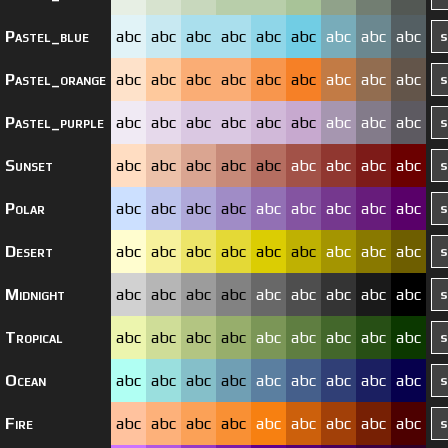
Pastel_blue
abc
abc
abc
abc
abc
abc
abc
abc
abc
Pastel_orange
abc
abc
abc
abc
abc
abc
abc
abc
abc
Pastel_purple
abc
abc
abc
abc
abc
abc
abc
abc
abc
Sunset
abc
abc
abc
abc
abc
abc
abc
abc
abc
Polar
abc
abc
abc
abc
abc
abc
abc
abc
abc
Desert
abc
abc
abc
abc
abc
abc
abc
abc
abc
Midnight
abc
abc
abc
abc
abc
abc
abc
abc
abc
Tropical
abc
abc
abc
abc
abc
abc
abc
abc
abc
Ocean
abc
abc
abc
abc
abc
abc
abc
abc
abc
Fire
abc
abc
abc
abc
abc
abc
abc
abc
abc