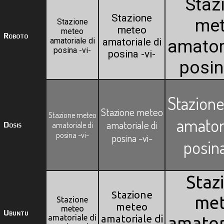
Staz
Stazione
me
Stazione
meteo
meteo
Roboto
amatoriale di
amatoriale di
amator
posina -vi-
posina -vi-
posina
Stazion
Stazione meteo
Stazione meteo
amatori
amatoriale di
Dosis
amatoriale di
posina -vi-
posina -vi-
posina
Staz
Stazione
me
Stazione
meteo
meteo
Ubuntu
amatoriale di
amatoriale di
amator