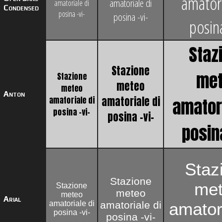
amatori
amatoriale di
amatoriale di
Condensed
posina -vi-
posina -vi-
posina
Staz
Stazione
me
Stazione
meteo
meteo
Anton
amatoriale di
amatoriale di
amatori
posina -vi-
posina -vi-
posina
Staz
Stazione
me
Stazione
meteo
meteo
Arial
amatoriale di
amatoriale di
amatori
posina -vi-
posina -vi-