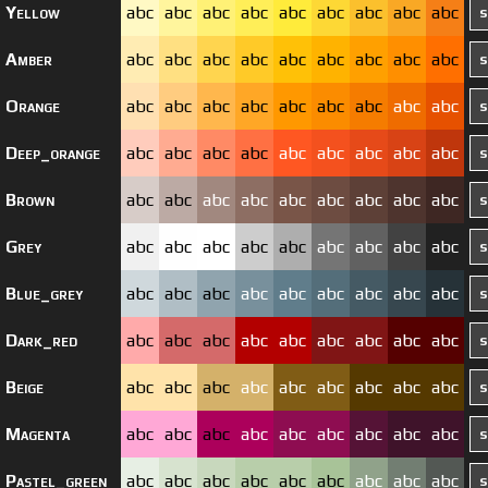
Yellow
abc
abc
abc
abc
abc
abc
abc
abc
abc
Amber
abc
abc
abc
abc
abc
abc
abc
abc
abc
Orange
abc
abc
abc
abc
abc
abc
abc
abc
abc
Deep_orange
abc
abc
abc
abc
abc
abc
abc
abc
abc
Brown
abc
abc
abc
abc
abc
abc
abc
abc
abc
Grey
abc
abc
abc
abc
abc
abc
abc
abc
abc
Blue_grey
abc
abc
abc
abc
abc
abc
abc
abc
abc
Dark_red
abc
abc
abc
abc
abc
abc
abc
abc
abc
Beige
abc
abc
abc
abc
abc
abc
abc
abc
abc
Magenta
abc
abc
abc
abc
abc
abc
abc
abc
abc
Pastel_green
abc
abc
abc
abc
abc
abc
abc
abc
abc