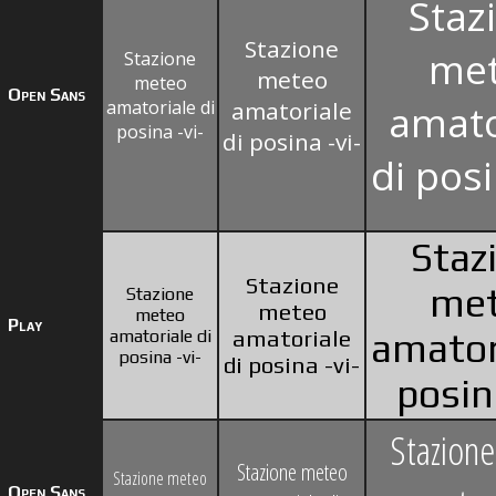
Staz
Stazione
me
Stazione
meteo
meteo
Open Sans
amatoriale di
amatoriale
amato
posina -vi-
di posina -vi-
di posi
Staz
Stazione
me
Stazione
meteo
meteo
Play
amatoriale di
amatoriale
amator
posina -vi-
di posina -vi-
posina
Stazion
Stazione meteo
Stazione meteo
Open Sans