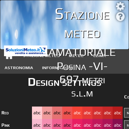
Stazione
meteo
amatoriale
STAZIONE METEO
METEO
CLIMA
Posina -VI-
ASTRONOMIA
INFORMAZIONI
697 metri
Design settings
s.l.m
Co
Red
abc
abc
abc
abc
abc
abc
abc
abc
abc
Pink
abc
abc
abc
abc
abc
abc
abc
abc
abc