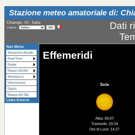
Stazione meteo amatoriale di: Chi
Chiampo -VI-, Italia
Dati r
Lingua:
Tem
Nav Menu
Effemeridi
Situazione Attuale
Real Time
Radar
Report NOAA
Almanacco
Informazioni
Sole
Status
Mappa del Sito
Links Esterni
Alba: 06:07
Tramonto: 20:34
Ore di Luce: 14:27