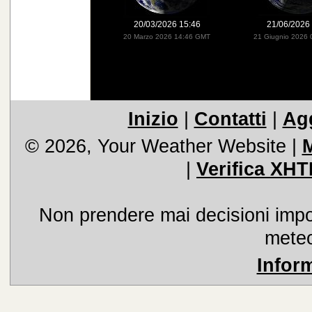
20/03/2026 15:46
21/06/2026
20 Marzo 2026 14:46 GMT
21 Giugnio 2026
Inizio
|
Contatti
|
Agg
© 2026, Your Weather Website
|
M
|
Verifica XHT
Non prendere mai decisioni import
meteo
Infor