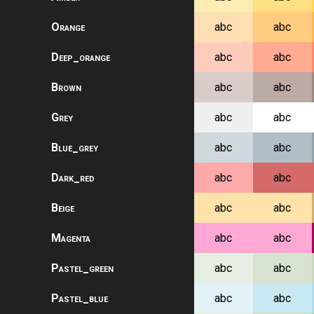
Orange
abc
abc
Deep_orange
abc
abc
Brown
abc
abc
Grey
abc
abc
Blue_grey
abc
abc
Dark_red
abc
abc
Beige
abc
abc
Magenta
abc
abc
Pastel_green
abc
abc
Pastel_blue
abc
abc