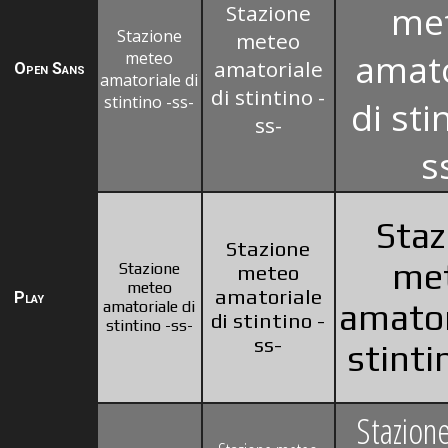
me
Stazione
Stazione
meteo
amato
meteo
amatoriale
Open Sans
amatoriale di
di stintino -
stintino -ss-
di sti
ss-
s
Staz
Stazione
me
Stazione
meteo
meteo
amatoriale
Play
amatoriale di
amator
di stintino -
stintino -ss-
ss-
stinti
Stazion