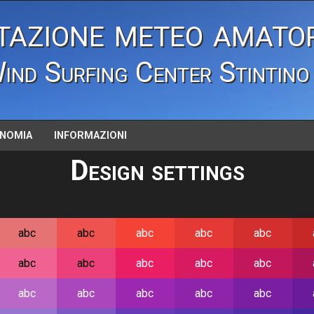
tazione meteo amator
ind Surfing Center Stintino
NOMIA
INFORMAZIONI
Design settings
abc
abc
abc
abc
abc
abc
abc
abc
abc
abc
abc
abc
abc
abc
abc