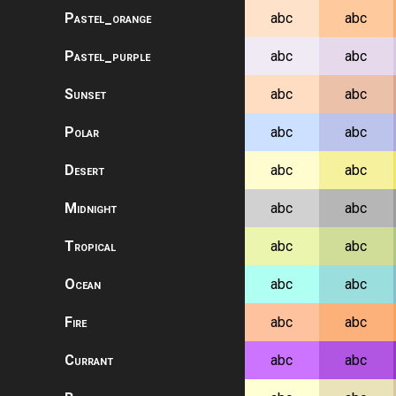
Pastel_orange
abc
abc
Pastel_purple
abc
abc
Sunset
abc
abc
Polar
abc
abc
Desert
abc
abc
Midnight
abc
abc
Tropical
abc
abc
Ocean
abc
abc
Fire
abc
abc
Currant
abc
abc