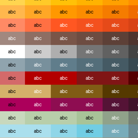
abc
abc
abc
abc
abc
abc
abc
abc
abc
abc
abc
abc
abc
abc
abc
abc
abc
abc
abc
abc
abc
abc
abc
abc
abc
abc
abc
abc
abc
abc
abc
abc
abc
abc
abc
abc
abc
abc
abc
abc
abc
abc
abc
abc
abc
abc
abc
abc
abc
abc