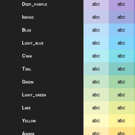
Deep_purple
abc
abc
Indigo
abc
abc
Blue
abc
abc
Light_blue
abc
abc
Cyan
abc
abc
Teal
abc
abc
Green
abc
abc
Light_green
abc
abc
Lime
abc
abc
Yellow
abc
abc
Amber
abc
abc