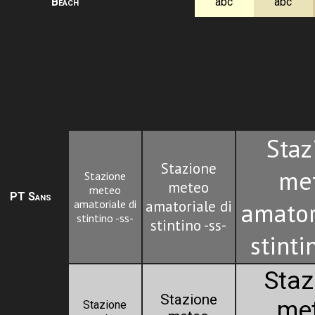
Beach
abc
abc
Staz
Stazione
me
Stazione
meteo
meteo
PT Sans
amatoriale di
amatoriale di
amator
stintino -ss-
stintino -ss-
stinti
Staz
Stazione
me
Stazione