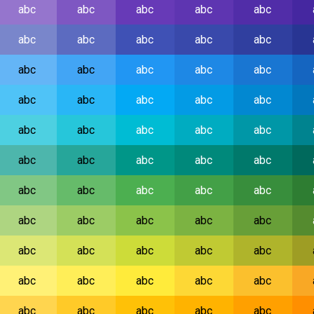
abc
abc
abc
abc
abc
abc
abc
abc
abc
abc
abc
abc
abc
abc
abc
abc
abc
abc
abc
abc
abc
abc
abc
abc
abc
abc
abc
abc
abc
abc
abc
abc
abc
abc
abc
abc
abc
abc
abc
abc
abc
abc
abc
abc
abc
abc
abc
abc
abc
abc
abc
abc
abc
abc
abc