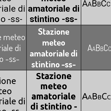
AaBbC
iale di
amatoriale di
no -ss-
stintino -ss-
Stazione
e meteo
meteo
iale di
AaBbCc
amatoriale di
no -ss-
stintino -ss-
Stazione
ione
meteo
teo
amatoriale
AaBbC
iale di
di stintino -