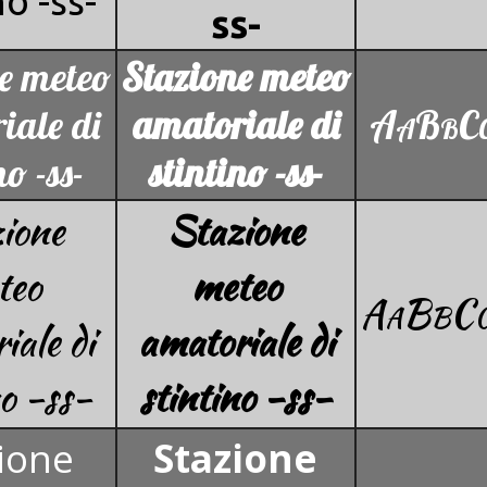
no -ss-
ss-
e meteo
Stazione meteo
iale di
amatoriale di
AaBbCc
no -ss-
stintino -ss-
ione
Stazione
teo
meteo
AaBbC
iale di
amatoriale di
no -ss-
stintino -ss-
ione
Stazione