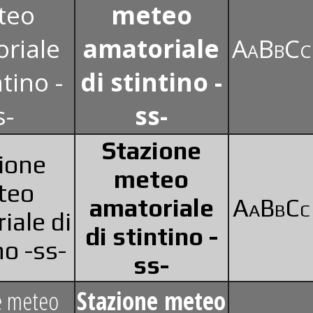
teo
meteo
riale
amatoriale
AaBbC
ntino -
di stintino -
s-
ss-
Stazione
ione
meteo
teo
amatoriale
AaBbC
iale di
di stintino -
no -ss-
ss-
e meteo
Stazione meteo