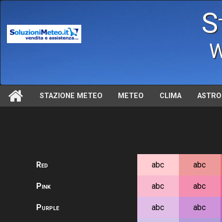
S
W
STAZIONE METEO
METEO
CLIMA
ASTRO
Red
abc
abc
Pink
abc
abc
Purple
abc
abc