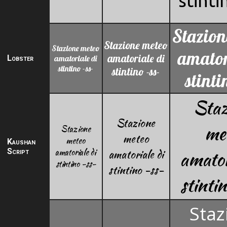
stinti
Stazion
Stazione meteo
Stazione meteo
amator
amatoriale di
Lobster
amatoriale di
stintino -ss-
stintino -ss-
stinti
Staz
Stazione
me
Stazione
meteo
meteo
Kaushan
Script
amatoriale di
amatoriale di
amator
stintino -ss-
stintino -ss-
stinti
Staz