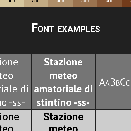
abc
abc
abc
abc
abc
Font examples
ione
Stazione
teo
meteo
AaBbCc
iale di
amatoriale di
no -ss-
stintino -ss-
ione
Stazione
teo
meteo