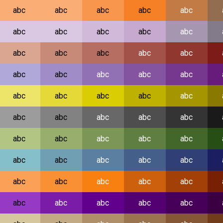
abc
abc
abc
abc
abc
abc
abc
abc
abc
abc
abc
abc
abc
abc
abc
abc
abc
abc
abc
abc
abc
abc
abc
abc
abc
abc
abc
abc
abc
abc
abc
abc
abc
abc
abc
abc
abc
abc
abc
abc
abc
abc
abc
abc
abc
abc
abc
abc
abc
abc