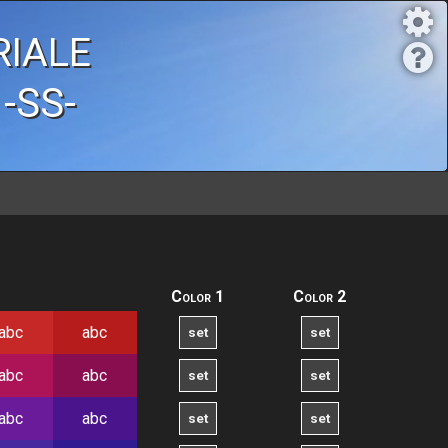
iale
 -SS-
Color 1
Color 2
abc
abc
abc
abc
abc
abc