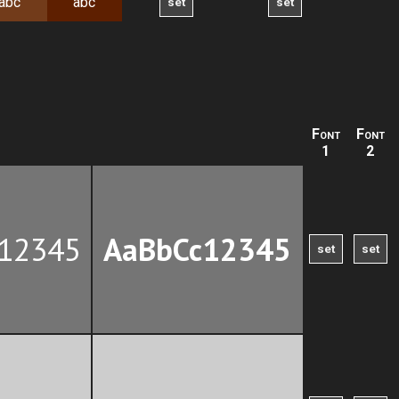
abc
abc
Font
Font
1
2
12345
AaBbCc12345