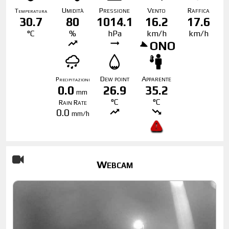
Umidità
Pressione
Vento
Raffica
Temperatura
30.7
80
1014.1
16.2
17.6
°C
%
hPa
km/h
km/h
ONO
Dew point
Apparente
Precipitazioni
0.0
26.9
35.2
mm
°C
°C
Rain Rate
0.0
mm/h
Webcam