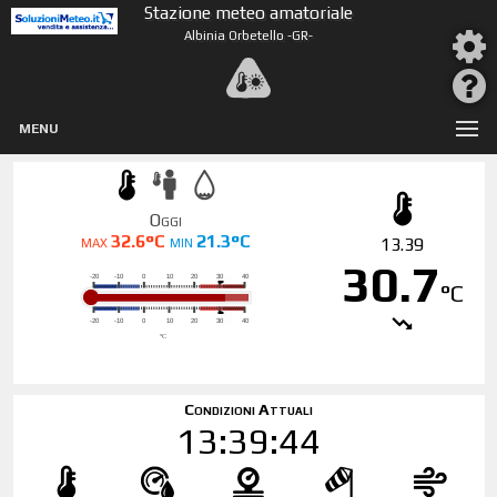
Stazione meteo amatoriale
Albinia Orbetello -GR-
MENU
Oggi
32.6°C
21.3°C
13.39
MAX
MIN
30.7
°C
Condizioni Attuali
13:39:44