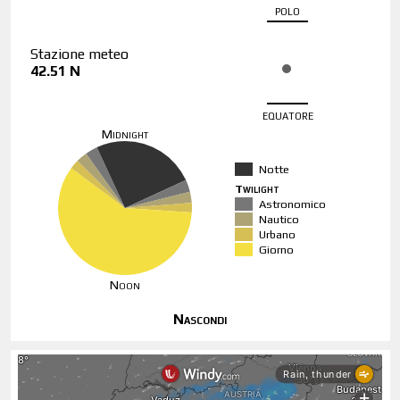
polo
Stazione meteo
42.51 N
equatore
Midnight
Notte
Twilight
Astronomico
Nautico
Urbano
Giorno
Noon
Nascondi