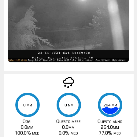
0 mm
0 mm
0 mm
0 mm
264 mm
264 mm
Oggi
Questo mese
Questo anno
0.0mm
0.0mm
264.0mm
100.0% med
0.0% med
77.8% med