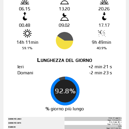
06.15
13.20
20.26
00.48
09.02
17.17
14h 11min
9h 49min
59.1%
40.9%
Lunghezza del giorno
Ieri
+2 min 21 s
Domani
-2 min 23 s
92.8%
% giorno più lungo
15 h 17 min 9 s
Giorno più lungo
Oggi: - 1 h 5 min 51 s
9 h 2 min 38 s
Giorno più corto
Oggi: + 5 h 8 min 40 s
12 h
Equinozio
Oggi: + 2 h 11 min 18 s