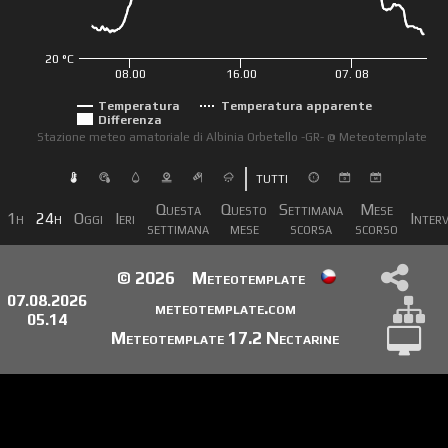
20 °C
08.00
16.00
07. 08
Temperatura
Temperatura apparente
Differenza
Stazione meteo amatoriale di Albinia Orbetello -GR- @ Meteotemplate
TUTTI
Questa
Questo
Settimana
Mese
1h
24h
Oggi
Ieri
Inter
settimana
mese
scorsa
scorso
© 2026
Meteotemplate
07.08.2026
meteotemplate.com
05.14
Meteotemplate 17.2 Nectarine