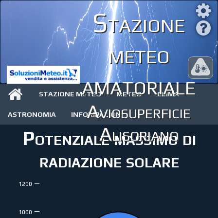
Stazione
meteo
amatoriale
STAZIONE METEO
METEO
CLIMA
Aviosuperficie
ASTRONOMIA
INFORMAZIONI
Alisoriano
Potenziale massimo di
radiazione solare
1200
1000