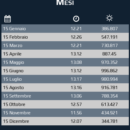
Mesi
15 Gennaio
12.21
386.807
15 Febbraio
12.26
547.191
15 Marzo
12.21
730.817
15 Aprile
13.12
887.45
15 Maggio
13.08
970.352
15 Giugno
13.12
996.862
15 Luglio
13.17
980.994
15 Agosto
13.16
916.781
15 Settembre
13.06
788.354
15 Ottobre
12.57
613.427
15 Novembre
11.56
434.921
15 Dicembre
12.07
344.781