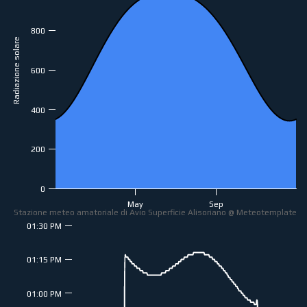
800
Radiazione solare
600
400
200
0
May
Sep
Stazione meteo amatoriale di Avio Superficie Alisoriano @ Meteotemplate
01:30 PM
01:15 PM
01:00 PM