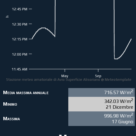
12:45 PM
h
12:30 PM
12:15 PM
12:00 PM
11:45 AM
May
Sep
Stazione meteo amatoriale di Avio Superficie Alisoriano @ Meteotemplate
2
Media massima annuale
716.57 W/m
2
342.03 W/m
Minimo
21 Dicembre
2
996.98 W/m
Massima
17 Giugno