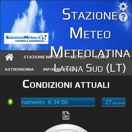
Stazione
Meteo
Meteolatina
STAZIONE METEO
METEO
CLIMA
Latina Sud (LT)
ASTRONOMIA
INFORMAZIONI
Condizioni attuali