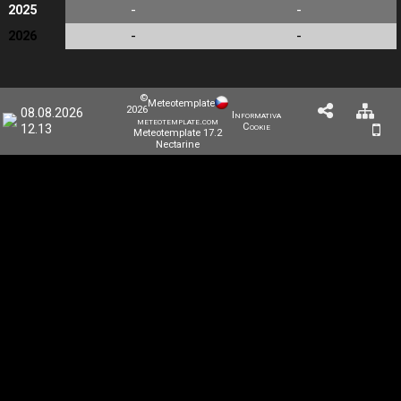
-
-
2025
-
-
2026
©
Meteotemplate
2026
08.08.2026
Informativa
meteotemplate.com
12.13
Cookie
Meteotemplate 17.2
Nectarine