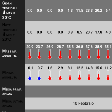
Giorni
tropicali
0.0
0.0
0.0
0.0
1.3
11.5
23.3
20.2
6.4
max >
30°C
Notti
tropicali
0.0
0.0
0.0
0.0
0.8
8.5
20.7
17.8
4.0
min >
20°C
20.9
23.7
26.9
28.7
35.3
36.8
37.6
38.9
35.1
Massima
assoluta
-0.1
-0.7
1.6
2.9
8.1
12.2
14.8
15.6
11.2
Minima
assoluta
Media prima
gelata
Media ultima
10 Febbraio
gelata