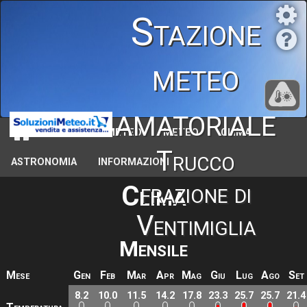
Stazione
meteo
amatoriale
STAZIONE METEO
METEO
CLIMA
Trucco
ASTRONOMIA
INFORMAZIONI
frazione di
Clima
Ventimiglia
Mensile
Mese
Gen
Feb
Mar
Apr
Mag
Giu
Lug
Ago
Set
8.2
10.0
11.5
14.2
17.8
23.3
25.7
25.7
21.4