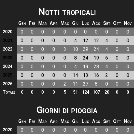
Notti tropicali
Gen
Feb
Mar
Apr
Mag
Giu
Lug
Ago
Set
Ott
Nov
0
0
0
0
0
0
0
0
0
0
0
2020
0
0
0
0
0
4
12
12
4
0
0
2021
0
0
0
0
3
10
29
24
4
0
0
2022
0
0
0
0
0
8
24
19
6
0
0
2023
0
0
0
0
0
4
19
28
4
0
0
2024
0
0
0
0
0
14
13
16
2
0
0
2025
0
0
0
0
2
11
27
8
0
0
0
2026
Totale
0
0
0
0
5
51
124
107
20
0
0
Giorni di pioggia
Gen
Feb
Mar
Apr
Mag
Giu
Lug
Ago
Set
Ott
Nov
0
0
0
0
0
0
0
0
0
0
0
2020