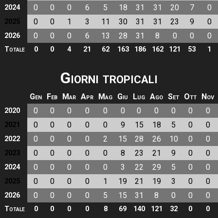
0
0
0
6
5
18
31
31
20
7
0
2024
0
0
1
3
11
30
31
31
23
9
0
2025
0
0
0
6
13
28
31
8
0
0
0
2026
Totale
0
0
4
21
62
163
186
162
121
53
1
Giorni tropicali
Gen
Feb
Mar
Apr
Mag
Giu
Lug
Ago
Set
Ott
Nov
0
0
0
0
0
0
0
0
0
0
0
2020
0
0
0
0
0
9
15
18
5
0
0
2021
0
0
0
0
2
15
28
26
10
0
0
2022
0
0
0
0
0
8
23
21
9
0
0
2023
0
0
0
0
0
3
22
29
5
0
0
2024
0
0
0
0
1
19
21
19
3
0
0
2025
0
0
0
0
5
15
31
8
0
0
0
2026
Totale
0
0
0
0
8
69
140
121
32
0
0