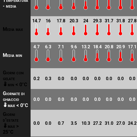
Temperatura
- media
14.7
16
17.8
20.3
24
29.3
31.7
31.8
27.8
Media max
4.7
6.3
7.1
9.6
13.2
18.4
20.8
20.9
17.1
Media min
Giorni con
gelate
0.2
0.3
0.0
0.0
0.0
0.0
0.0
0.0
0.0
min < 0°C
Giornate di
ghiaccio
0.0
0.0
0.0
0.0
0.0
0.0
0.0
0.0
0.0
max < 0°C
Giorni
d'estate
0.0
0.0
0.7
3.5
10.3
27.2
31.0
27.0
24.2
max >
25°C