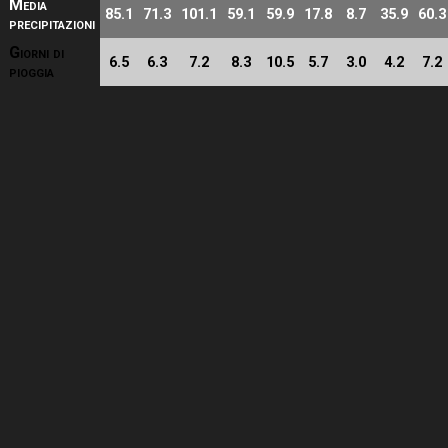
Media
85.1
71.3
101.1
59.1
59.9
17.8
8.7
35.9
60.3
precipitazioni
Giorni di
6.5
6.3
7.2
8.3
10.5
5.7
3.0
4.2
7.2
pioggia