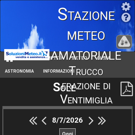
Stazione
meteo
amatoriale
STAZIONE METEO
METEO
CLIMA
Trucco
ASTRONOMIA
INFORMAZIONI
frazione di
Sole
Ventimiglia
8/7/2026